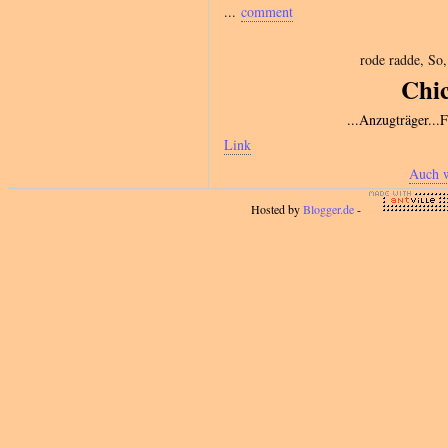
...
comment
rode radde, So,
Chic
...Anzugträger...
Link
Auch w
Hosted by
Blogger.de
-