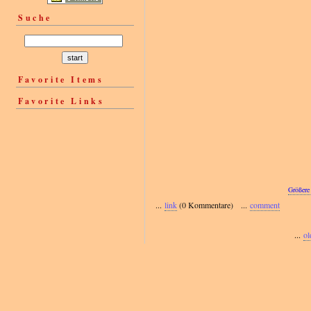
Suche
Favorite Items
Favorite Links
Größere
...
link
(0 Kommentare) ...
comment
...
ol