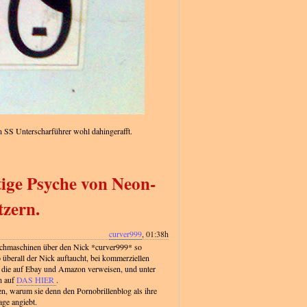
n SS Unterscharführer wohl dahingerafft.
tige Psyche von Neon-
zern.
curver999
, 01:38h
chmaschinen über den Nick *curver999* so
 überall der Nick auftaucht, bei kommerziellen
s die auf Ebay und Amazon verweisen, und unter
h auf
DAS HIER
.
n, warum sie denn den Pornobrillenblog als ihre
ge angiebt.