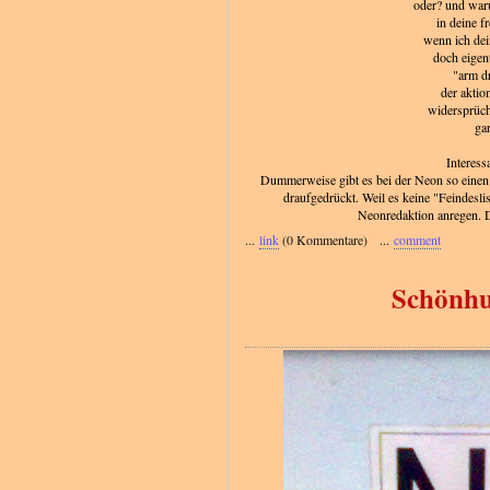
oder? und wa
in deine fr
wenn ich de
doch eigent
"arm d
der aktio
widersprüch
gar
Interess
Dummerweise gibt es bei der Neon so einen
draufgedrückt. Weil es keine "Feindeslist
Neonredaktion anregen. D
...
link
(0 Kommentare) ...
comment
Schönhub