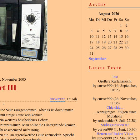
Archiv
August 2026
Mo
Di
Mi
Do
Fr
Sa
So
1
2
3
4
5
6
7
8
9
10
11
12
13
14
15
16
17
18
19
20
21
22
23
24
25
26
27
28
29
30
31
September
Letzte Texte
Test
9. November 2005
Größere Kartenansicht
rt III
by curver999 (16. September,
10:35)
by curver999 (26. November,
curver999
, 13:14h
11:06)
"
Chic,chic...
eine Seite rausgenommen. Aber es ist doch immer
...Anzugträger...Fol
gen einer
ntil einige Leute sein können.
Mutation?
ein weiteres bescheidenes Leben:
by rode radde (8. Juli, 22:58)
Slidingssession 07
t rumzumaulen. Man sollte die Hintergründe kennen,
by curver999 (1. Juni, 10:36)
hl anscheinend nicht nötig.
Herren auf Rollen Video
zu tun, als irgendwelche Leute anzuzicken. Spricht
by curver999 (23. Mai, 20:57)
Ich bin wirklich beeindruckt.