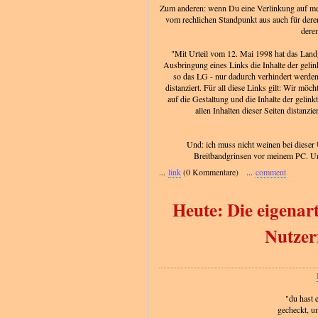
Zum anderen: wenn Du eine Verlinkung auf me
vom rechlichen Standpunkt aus auch für deren 
deren
"Mit Urteil vom 12. Mai 1998 hat das Land
Ausbringung eines Links die Inhalte der gelink
so das LG - nur dadurch verhindert werden
distanziert. Für all diese Links gilt: Wir möc
auf die Gestaltung und die Inhalte der gelin
allen Inhalten dieser Seiten distanzi
Und: ich muss nicht weinen bei dieser
Breitbandgrinsen vor meinem PC. Un
...
link
(0 Kommentare) ...
comment
Heute: Die eigenar
Nutzer
"du hast e
gecheckt, u