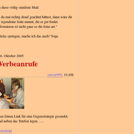
diese völlig sinnfreie Mail:
u mal richtig drauf geachtet hättest, dann wäre dir
r irgendeine Seite nimmt, die er gut findet.
rmieren ist nicht ganz so die feine art."
ücke springen, mache ich das auch? Naja.
26. Oktober 2005
Werbeanrufe
curver999
, 10:40h
en feinen Link für eine Gegenstrategie gesendet,
 neben das Telefon legen. .....
enskript