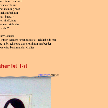
rum nimmst du mich
eundesliste auf,
iner meinung nach
lich einfach nur
ran" bin????
nen sind kleine
e, merkst du das
 nicht?"
anter Satzbau.
 Button Namens "Freundesliste". Ich habe da mal
e" gibt. Ich sollte diese Funktion mal bei der
as wird bestimmt der Knaller.
er ist Tot
curver999
, 01:45h