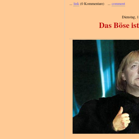
...
link
(0 Kommentare) ...
comment
Dienstag, 
Das Böse is