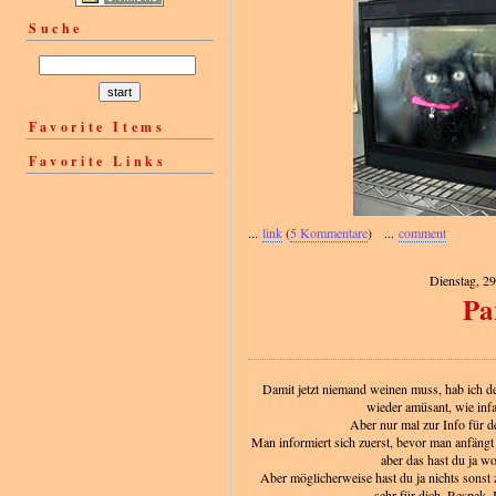
Suche
Favorite Items
Favorite Links
...
link
(
5 Kommentare
) ...
comment
Dienstag, 2
Pa
Damit jetzt niemand weinen muss, hab ich d
wieder amüsant, wie infa
Aber nur mal zur Info für d
Man informiert sich zuerst, bevor man anfäng
aber das hast du ja wo
Aber möglicherweise hast du ja nichts sonst 
sehr für dich. Respek. 