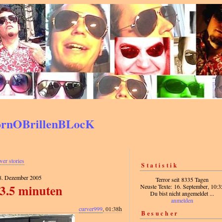
PornOBrillenBLocK
wer stories
Statistik
8. Dezember 2005
Terror seit 8335 Tagen
 3.5 minuten
Neuste Texte: 16. September, 10:3
Du bist nicht angemeldet ...
anmelden
curver999
, 01:38h
Besucher