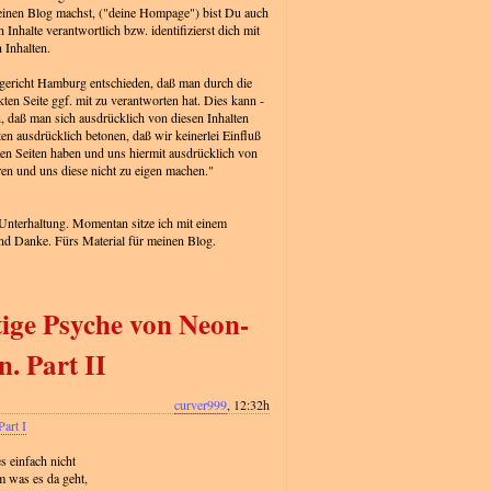
inen Blog machst, ("deine Hompage") bist Du auch
Inhalte verantwortlich bzw. identifizierst dich mit
 Inhalten.
gericht Hamburg entschieden, daß man durch die
ten Seite ggf. mit zu verantworten hat. Dies kann -
, daß man sich ausdrücklich von diesen Inhalten
hten ausdrücklich betonen, daß wir keinerlei Einfluß
kten Seiten haben und uns hiermit ausdrücklich von
eren und uns diese nicht zu eigen machen."
 Unterhaltung. Momentan sitze ich mit einem
d Danke. Fürs Material für meinen Blog.
tige Psyche von Neon-
n. Part II
curver999
, 12:32h
Part I
s einfach nicht
m was es da geht,