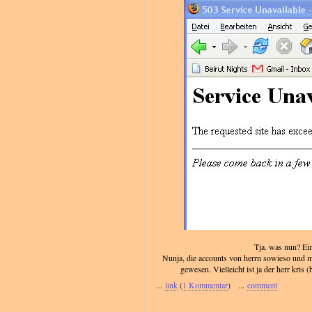
Tja. was nun? Ei
Nunja, die accounts von herrn sowieso und me
gewesen. Vielleicht ist ja der herr kris 
...
link
(
1 Kommentar
) ...
comment