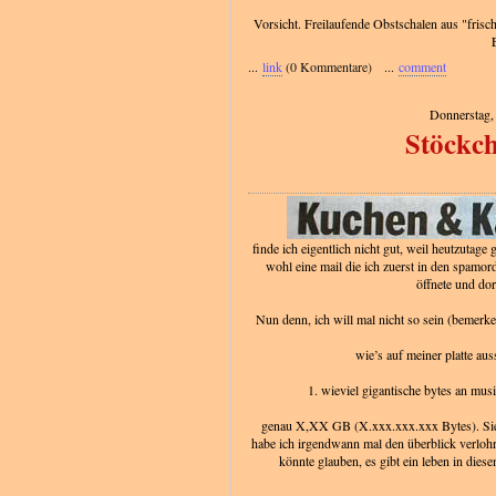
Vorsicht. Freilaufende Obstschalen aus "fris
...
link
(0 Kommentare) ...
comment
Donnerstag,
Stöckch
finde ich eigentlich nicht gut, weil heutzutage
wohl eine mail die ich zuerst in den spamor
öffnete und dor
Nun denn, ich will mal nicht so sein (bemerken
wie’s auf meiner platte aus
1. wieviel gigantische bytes an mus
genau X,XX GB (X.xxx.xxx.xxx Bytes). Sie
habe ich irgendwann mal den überblick verloh
könnte glauben, es gibt ein leben in dies