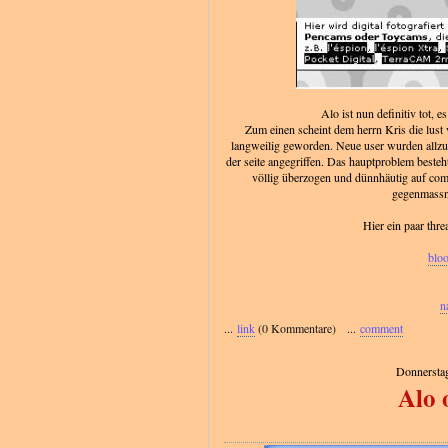
Alo ist nun definitiv tot, 
Zum einen scheint dem herrn Kris die lust 
langweilig geworden. Neue user wurden allzu
der seite angegriffen. Das hauptproblem besteh
völlig überzogen und dünnhäutig auf comm
gegenmassn
Hier ein paar thre
blo
n
...
link
(0 Kommentare) ...
comment
Donnerstag
Alo 