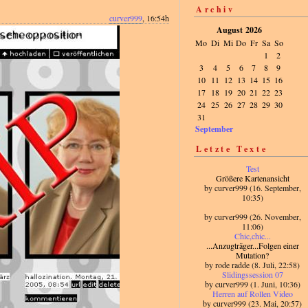
Archiv
curver999
, 16:54h
August 2026
Mo
Di
Mi
Do
Fr
Sa
So
1
2
3
4
5
6
7
8
9
10
11
12
13
14
15
16
17
18
19
20
21
22
23
24
25
26
27
28
29
30
31
September
Letzte Texte
Test
Größere Kartenansicht
by curver999 (16. September,
10:35)
by curver999 (26. November,
11:06)
Chic,chic...
...Anzugträger...Fol
gen einer
Mutation?
by rode radde (8. Juli, 22:58)
Slidingssession 07
by curver999 (1. Juni, 10:36)
Herren auf Rollen Video
by curver999 (23. Mai, 20:57)