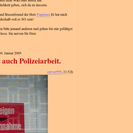
hen) kein Wiki oder Block hat.
ichkeit geben, sich da zu äussern.
und Busenfreund der Herr
Pappnase
Er hat mich
deshalb soll es SO sein!
e bitte jemand anderen und gehen Sie mir gefälligst
Nüsse. Sie nerven für Drei.
30. Januar 2005
 auch Polizeiarbeit.
curver999
, 21:52h