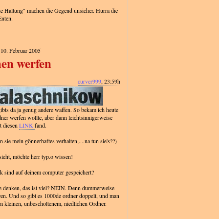
che Haltung" machen die Gegend unsicher. Hurra die
Enten.
 10. Februar 2005
en werfen
curver999
, 23:59h
 gibts da ja genug andere waffen. So bekam ich heute
dner werfen wollte, aber dann leichtsinnigerweise
t diesen
LINK
fand.
 sie mein gönnerhaftes verhalten,....na tun sie's??)
sieht, möchte herr typ.o wissen!
ik sind auf deinem computer gespeichert?
 denken, das ist viel? NEIN. Denn dummerweise
ren. Und so gibt es 1000de ordner doppelt, und man
em kleinen, unbescholtenem, niedlichen Ordner.