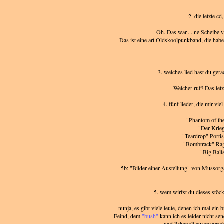
2. die letzte cd
Oh. Das war.....ne Scheibe vo
Das ist eine art Oldskoolpunkband, die haben
3. welches lied hast du gerad
Welcher ruf? Das letz
4. fünf lieder, die mir vie
"Phantom of th
"Der Krie
"Teardrop" Port
"Bombtrack" Rag
"Big Bal
5b: "Bilder einer Austellung" von Mussorg
5. wem wirfst du dieses stö
nunja, es gibt viele leute, denen ich mal ein
Feind, dem
"bush"
kann ich es leider nicht se