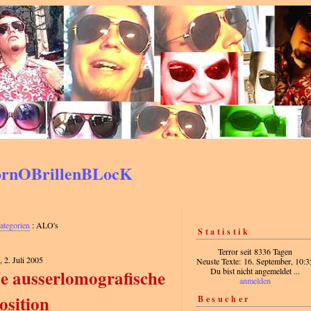
PornOBrillenBLocK
ategorien
: ALO's
Statistik
Terror seit 8336 Tagen
 2. Juli 2005
Neuste Texte: 16. September, 10:3
Du bist nicht angemeldet ...
ie ausserlomografische
anmelden
sition
Besucher