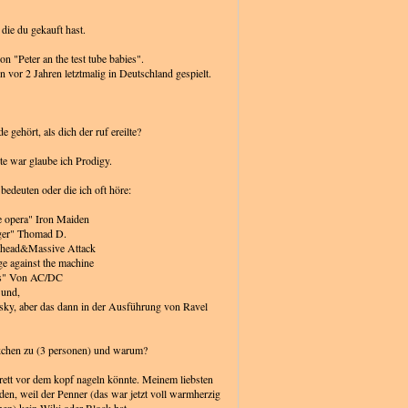
, die du gekauft hast.
n "Peter an the test tube babies".
 vor 2 Jahren letztmalig in Deutschland gespielt.
e gehört, als dich der ruf ereilte?
te war glaube ich Prodigy.
l bedeuten oder die ich oft höre:
e opera" Iron Maiden
ger" Thomad D.
ishead&Massive Attack
e against the machine
ls" Von AC/DC
und,
sky, aber das dann in der Ausführung von Ravel
ckchen zu (3 personen) und warum?
 brett vor dem kopf nageln könnte. Meinem liebsten
nden, weil der Penner (das war jetzt voll warmherzig