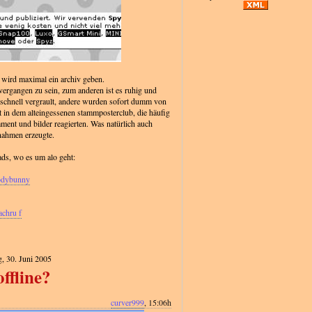
es wird maximal ein archiv geben.
vergangen zu sein, zum anderen ist es ruhig und
schnell vergrault, andere wurden sofort dumm von
t in dem alteingessenen stammposterclub, die häufig
ent und bilder reagierten. Was natürlich auch
ahmen erzeugte.
ads, wo es um alo geht:
odybunny
achru f
, 30. Juni 2005
offline?
curver999
, 15:06h