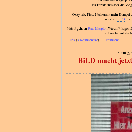
und liebevoll ausgesproc
Ich könnte ihm aber die Mögl
Okay. als, Platz 2 bekommt mein Kumpel 
wirklich
LIEB
und 
Platz 3 geht an
Frau Marplot
.Warum? fragen Si
nicht weiter auf die 
...
link
(
3 Kommentare
) ...
comment
Sonntag, 
BiLD macht jetzt